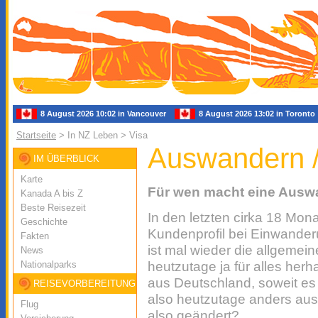
8 August 2026 10:02 in Vancouver
8 August 2026 13:02 in Toron
Startseite
> In NZ Leben > Visa
Auswandern /
IM ÜBERBLICK
Karte
Für wen macht eine Ausw
Kanada A bis Z
Beste Reisezeit
In den letzten cirka 18 Mon
Geschichte
Kundenprofil bei Einwander
Fakten
ist mal wieder die allgemein
News
Nationalparks
heutzutage ja für alles her
aus Deutschland, soweit es 
REISEVORBEREITUNG
also heutzutage anders aus 
Flug
also geändert?