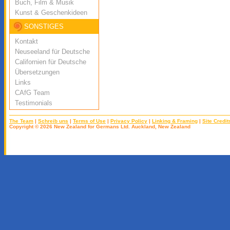
Buch, Film & Musik
Kunst & Geschenkideen
SONSTIGES
Kontakt
Neuseeland für Deutsche
Californien für Deutsche
Übersetzungen
Links
CAfG Team
Testimonials
The Team
|
Schreib uns
|
Terms of Use
|
Privacy Policy
|
Linking & Framing
|
Site Credit
Copyright © 2026 New Zealand for Germans Ltd. Auckland, New Zealand