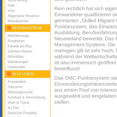
Versicherung
Geld
Rein rechtlich hat sich eigen
Visa
Einwanderer qualifizieren s
Allgemeine Hinweise
gennanten „Skilled Migrant
Reiseberichte
Punktesystem, das Einwande
REISEBAUSTEINE
Ausbildung, Berufserfahrun
Mietfahrzeuge
Neuseeland bewertet. Das P
Rundreisen
Management-Systems. Die 
Kanada per Bus
managen gilt ist sehr hoch.
Geführte Reisen
während der Weltwirtschaft
Aktivitäten
Wanderungen
ist also immernoch geöffnet
Unterkünfte
beeinflusst!
IN NZ LEBEN
Das SMC-Punktesystem sieh
Auswandern
Einwanderungsinteressierte,
Jobsuche
aus einem Pool von Interess
Wohnungssuche
ausgewählt und eingeladen
Autokauf & Versicherung
stellen.
Work & Travel
Au Pair
Deutsche Produkte