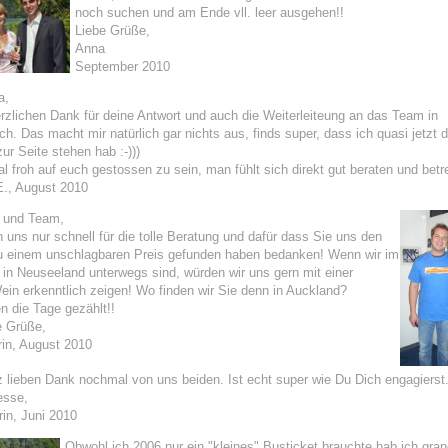
noch suchen und am Ende vll. leer ausgehen!!
Liebe Grüße,
Anna
September 2010
a,
rzlichen Dank für deine Antwort und auch die Weiterleiteung an das Team in
ch. Das macht mir natürlich gar nichts aus, finds super, dass ich quasi jetzt d
ur Seite stehen hab :-)))
tal froh auf euch gestossen zu sein, man fühlt sich direkt gut beraten und betre
., August 2010
 und Team,
n uns nur schnell für die tolle Beratung und dafür dass Sie uns den
 einem unschlagbaren Preis gefunden haben bedanken! Wenn wir im
in Neuseeland unterwegs sind, würden wir uns gern mit einer
in erkenntlich zeigen! Wo finden wir Sie denn in Auckland?
 die Tage gezählt!!
e Grüße,
in, August 2010
lieben Dank nochmal von uns beiden. Ist echt super wie Du Dich engagierst. 
esse,
in, Juni 2010
Obwohl ich 2006 nur ein "kleines" Busticket brauchte hab ich gran