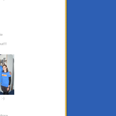
ie
ut!!!
:-)
diose