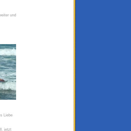
weiter und
es Liebe
. jetzt