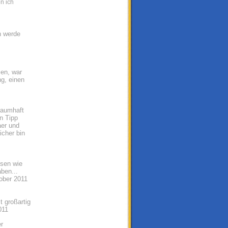
n ich
h werde
sen, war
g, einen
traumhaft
n Tipp
aer und
icher bin
ssen wie
ben...
tober 2011
t großartig
011
r