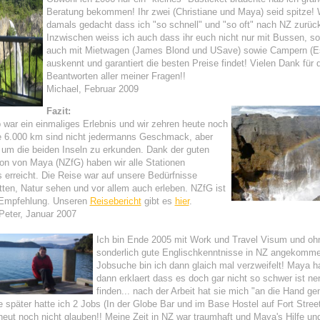
Beratung bekommen! Ihr zwei (Christiane und Maya) seid spitze! 
damals gedacht dass ich "so schnell" und "so oft" nach NZ zurü
Inzwischen weiss ich auch dass ihr euch nicht nur mit Bussen, s
auch mit Mietwagen (James Blond und USave) sowie Campern (E
auskennt und garantiert die besten Preise findet! Vielen Dank für 
Beantworten aller meiner Fragen!!
Michael, Februar 2009
Fazit:
 war ein einmaliges Erlebnis und wir zehren heute noch
e 6.000 km sind nicht jedermanns Geschmack, aber
 um die beiden Inseln zu erkunden. Dank der guten
on von Maya (NZfG) haben wir alle Stationen
 erreicht. Die Reise war auf unsere Bedürfnisse
ten, Natur sehen und vor allem auch erleben. NZfG ist
 Empfehlung. Unseren
Reisebericht
gibt es
hier
.
Peter, Januar 2007
Ich bin Ende 2005 mit Work und Travel Visum und oh
sonderlich gute Englischkenntnisse in NZ angekomme
Jobsuche bin ich dann glaich mal verzweifelt! Maya ha
dann erklaert dass es doch gar nicht so schwer ist ne
finden... nach der Arbeit hat sie mich "an die Hand 
 später hatte ich 2 Jobs (In der Globe Bar und im Base Hostel auf Fort Street
eut noch nicht glauben!! Meine Zeit in NZ war traumhaft und Maya's Hilfe un