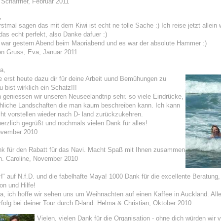
 Schaffner, Februar 2011
,
erstmal sagen das mit dem Kiwi ist echt ne tolle Sache :) Ich reise jetzt allein 
 das echt perfekt, also Danke dafuer :)
h war gestern Abend beim Maoriabend und es war der absolute Hammer :)
en Gruss, Eva, Januar 2011
a,
 erst heute dazu dir für deine Arbeit uund Bemühungen zu
 bist wirklich ein Schatz!!!
geniessen wir unseren Neuseelandtrip sehr. so viele Eindrücke,
chliche Landschaften die man kaum beschreiben kann. Ich kann
cht vorstellen wieder nach D- land zurückzukehren.
erzlich gegrüßt und nochmals vielen Dank für alles!
ovember 2010
nk für den Rabatt für das Navi. Macht Spaß mit Ihnen zusammen
en. Caroline, November 2010
 auf N.f.D. und die fabelhafte Maya! 1000 Dank für die excellente Beratung,
on und Hilfe!
, ich hoffe wir sehen uns um Weihnachten auf einen Kaffee in Auckland. All
rfolg bei deiner Tour durch D-land. Helma & Christian, Oktober 2010
Vielen, vielen Dank für die Organisation - ohne dich würden wir vll