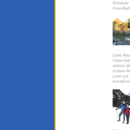
Rückkehr 
Anne-Barba
Liebe Maya
Vielen lie
wirklich a
schöne Rei
Land und s
Anna&Ferd