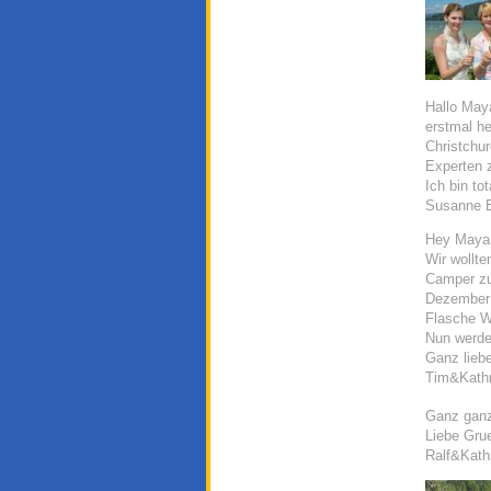
Hallo May
erstmal he
Christchur
Experten z
Ich bin to
Susanne E
Hey Maya
Wir wollte
Camper zu
Dezember 
Flasche We
Nun werden
Ganz lieb
Tim&Kathr
Ganz ganz 
Liebe Gru
Ralf&Kathr