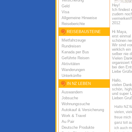
Versicherung
Hey!
Geld
Ich findest
Visa
zudem noch 
Allgemeine Hinweise
vermerken!!
2012
Reiseberichte
REISEBAUSTEINE
Hi Maya,
erst einmal
Mietfahrzeuge
schönen neu
Wir sind vo
Rundreisen
wirklich ei
Kanada per Bus
selber nie 
Geführte Reisen
Vielen Dan
organisiert
Aktivitäten
bei den Ent
Wanderungen
Liebe Grüße
Unterkünfte
Hallo,
IN NZ LEBEN
vielen Dank 
schön, high
Auswandern
und super U
Jobsuche
Lieben Gruß
Wohnungssuche
Hallo NZ f
Autokauf & Versicherung
vielen, vie
Work & Travel
freue mich
Au Pair
ganz toll a
Deutsche Produkte
ich auch m