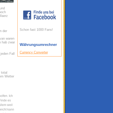
 und
noch
 Maerz
Schon fast 1000 Fans!
n der
rvan waren
ch hab zwar
Währungsumrechner
Currency Converter
jeden Fall
 total
tem Wetter
olfen. Ich
Finde es
allem weil
leicht kann