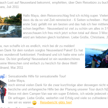
auch Lust auf Neuseeland bekommt, empfehlen, über Dein Reisebüro zu buch
ra, Juli 2011
Hallo Maya, dein Reisevorschlag find ich richtig super. Viele
dass du da so viel Zeit reinsteckst - 6 Seiten schreiben - Hut
erste Satz gefällt mir am besten und das hab ich hier mittler
schon begriffen - Neuseeland ist viel zu schön um alles in 
anzuschauen.
Ich freu mich jetzt schon total auf diese 3 Wo
würd am liebsten gleich losfahren.
Liebe Grüße, Christiane, J
, nun schaffe ich es endlich, mich bei dir zu melden!
ben Dank für dein rundum sorglos Neuseeland Paket! Es hat
lles wundervoll funktioniert. Ferdinand und ich hatte eine sehr
se. Du bist großartig! Neuseeland ist ein wunderschönes
eine Menschen sind einfach zu herzlich für diese Welt!
inand, Mai 2011
Sensationelle Hilfe für sensationelle Tour!
Liebe Maya,
noch einmal vielen Dank für die zwar kurzfristige aber deswegen nicht 
herzliche und umfangreiche Hilfe bei der Planung unserer Tour durch NZ
Reise mit dem Camper-Van war ein super Erlebnis, ich würde jederzeit 
Dir anfragen. Liebe Grüße, weiterhin viel Erfolg und viele so zufrieden
wie wir es waren
.
Reisebericht gibts hier!