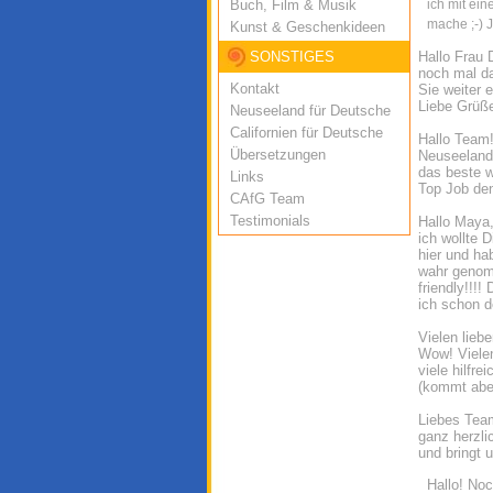
Buch, Film & Musik
ich mit ei
mache ;-) 
Kunst & Geschenkideen
SONSTIGES
Hallo Frau 
noch mal da
Kontakt
Sie weiter 
Liebe Grüß
Neuseeland für Deutsche
Californien für Deutsche
Hallo Team
Übersetzungen
Neuseeland 
das beste w
Links
Top Job den
CAfG Team
Testimonials
Hallo Maya
ich wollte 
hier und ha
wahr genomm
friendly!!!
ich schon d
Vielen lieb
Wow! Vielen
viele hilfr
(kommt aber
Liebes Tea
ganz herzli
und bringt 
Hallo! Noc