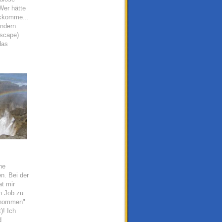
Wer hätte
ckkomme...
ondern
scape)
das
ne
n. Bei der
t mir
n Job zu
genommen"
)! Ich
d