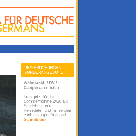
.
REISEBUCHUNGEN:
SONDERANGEBOTE
Wohnmobil / RV /
Campervan mieten
Fragt jetzt für die
Sommermonate 2018 an!
Sendet uns eure
Reisedaten und wir senden
euch ein super Angebot!
Schreib uns!