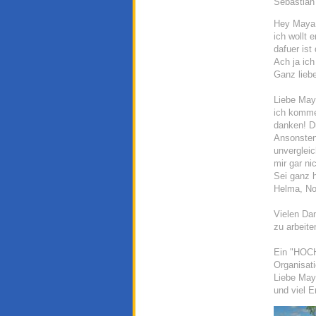
Sebastian
Hey Maya
ich wollt 
dafuer ist
Ach ja ic
Ganz lieb
Liebe May
ich komme
danken! Du
Ansonsten 
unverglei
mir gar ni
Sei ganz h
Helma, N
Vielen Da
zu arbeit
Ein "HOCH"
Organisati
Liebe Maya
und viel E