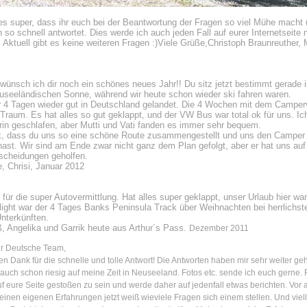
 es super, dass ihr euch bei der Beantwortung der Fragen so viel Mühe macht
so schnell antwortet. Dies werde ich auch jeden Fall auf eurer Internetseite 
 Aktuell gibt es keine weiteren Fragen :)Viele Grüße,Christoph Braunreuther,
 wünsch ich dir noch ein schönes neues Jahr!! Du sitz jetzt bestimmt gerade i
seeländischen Sonne, während wir heute schon wieder ski fahren waren.
r 4 Tagen wieder gut in Deutschland gelandet. Die 4 Wochen mit dem Campe
n Traum. Es hat alles so gut geklappt, und der VW Bus war total ok für uns. I
drin geschlafen, aber Mutti und Vati fanden es immer sehr bequem.
k, dass du uns so eine schöne Route zusammengestellt und uns den Camper
 hast. Wir sind am Ende zwar nicht ganz dem Plan gefolgt, aber er hat uns auf 
scheidungen geholfen.
, Chrisi, Januar 2012
für die super Autovermittlung. Hat alles super geklappt, unser Urlaub hier war
light war der 4 Tages Banks Peninsula Track über Weihnachten bei herrlichs
nterkünften.
, Angelika und Garrik heute aus Arthur´s Pass.
Dezember 2011
ür Deutsche Team,
len Dank für die schnelle und tolle Antwort! Die Antworten haben mir sehr weiter geh
 auch schon riesig auf meine Zeit in Neuseeland. Fotos etc. sende ich euch gerne. 
uf eure Seite gestoßen zu sein und werde daher auf jedenfall etwas berichten. Vor 
einen eigenen Erfahrungen jetzt weiß wieviele Fragen sich einem stellen. Und viel