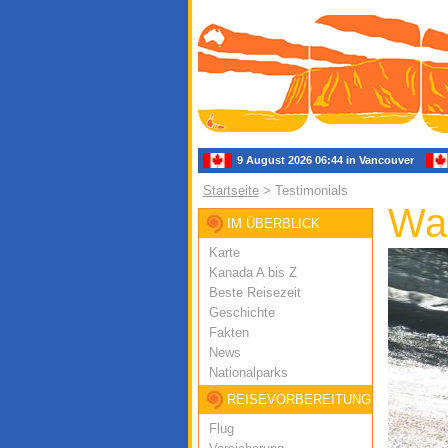
9 August 2026 06:44 in Vancouver
Startseite
> Testimonials
Was
IM ÜBERBLICK
Karte
Kanada A bis Z
Beste Reisezeit
Geschichte
Fakten
News
Nationalparks
REISEVORBEREITUNG
Flug