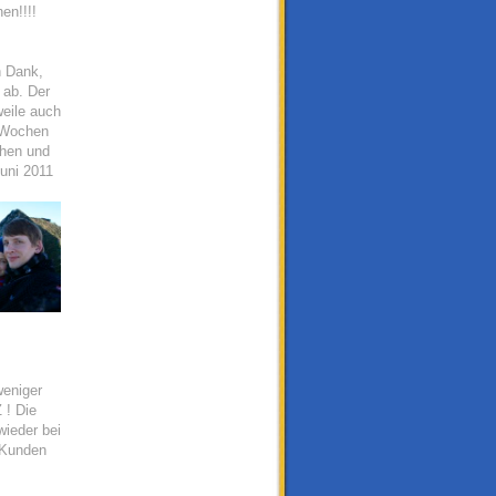
en!!!!
n Dank,
 ab. Der
weile auch
3 Wochen
chen und
uni 2011
weniger
 ! Die
wieder bei
e Kunden