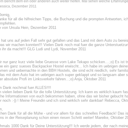
nem Bericht dem ein oder anderen auch weiter helfen. Mal sehen welche Erfahrunge
Jessica, Dezember 2011
Dornig,
nke für all die hilfreichen Tipps, die Buchung und die prompten Antworten, ic
empfehlen.
e von Ursula Hein, Dezember 2011
!
hat uns auf jeden Fall sehr gut gefallen und das Land mit dem Auto zu berei
as wir machen konnten!!! Vielen Dank noch mal fuer die ganze Unterstuetzun
 ihr da macht!!! GLG Ludi und Lydi, November 2011
,
Dir nur ganz kurz viele liebe Gruesse vom Lake Tekapo schicken....;o) Es ist 
be ein ganz sueses Backpacker Hostel erwischt... Ich habe im uebrigen deine
en und uebernachte in den BBH Hostels, die sind echt niedlich, sehr famili
! Das mit dem Auto hat im uebrigen auch super geklappt und so langsam aber s
er absolute Profi im Linksverkehr fahren...;o) Anja, Oktober 2011
en Dank nochmal fuer ALLES!!!!
 vielen lieben Dank für die tolle Unterstützung. Ich kann es wirklich kaum fa
eiche Informationen von euch bekommen haben, ohne das wir bisher gebucht ha
 noch :-)) ! Meine Freundin und ich sind wirklich sehr dankbar! Rebecca, Ok
m,
chen Dank für all die Mühe - und vor allem für das schnelles Feedback! Das is
uns in der Reiseplanung schon einen riesen Schritt weiter! Mareike, Oktober 2
hmals 1000 Dank für Deine Unterstützung!!! Ich werde jedem, der nach meine