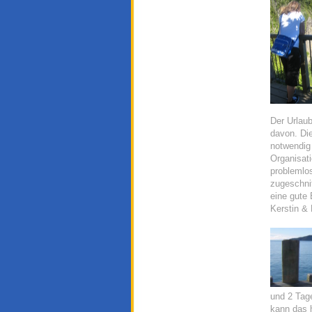
Der Urlaub
davon. Di
notwendig
Organisati
problemlos
zugeschnit
eine gute
Kerstin & 
und 2 Tage
kann das h