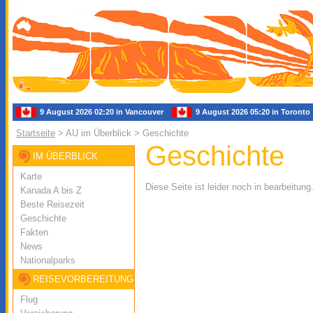
9 August 2026 02:20 in Vancouver
9 August 2026 05:20 in Toron
Startseite
> AU im Überblick > Geschichte
Geschichte
IM ÜBERBLICK
Karte
Diese Seite ist leider noch in bearbeitung
Kanada A bis Z
Beste Reisezeit
Geschichte
Fakten
News
Nationalparks
REISEVORBEREITUNG
Flug