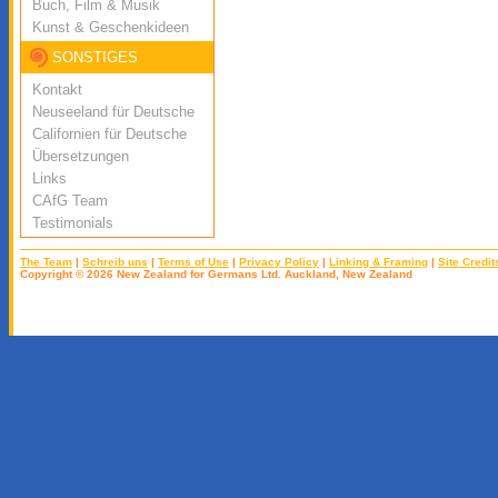
Buch, Film & Musik
Kunst & Geschenkideen
SONSTIGES
Kontakt
Neuseeland für Deutsche
Californien für Deutsche
Übersetzungen
Links
CAfG Team
Testimonials
The Team
|
Schreib uns
|
Terms of Use
|
Privacy Policy
|
Linking & Framing
|
Site Credit
Copyright © 2026 New Zealand for Germans Ltd. Auckland, New Zealand