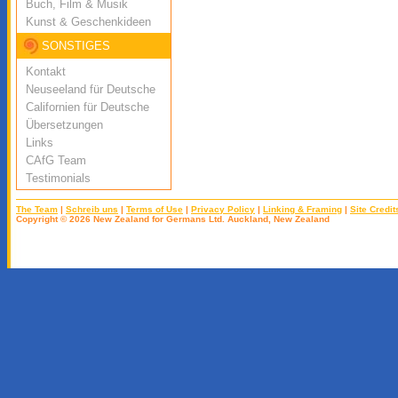
Buch, Film & Musik
Kunst & Geschenkideen
SONSTIGES
Kontakt
Neuseeland für Deutsche
Californien für Deutsche
Übersetzungen
Links
CAfG Team
Testimonials
The Team
|
Schreib uns
|
Terms of Use
|
Privacy Policy
|
Linking & Framing
|
Site Credit
Copyright © 2026 New Zealand for Germans Ltd. Auckland, New Zealand