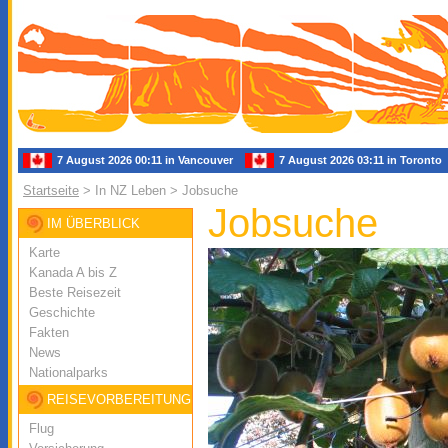
7 August 2026 00:11 in Vancouver
7 August 2026 03:11 in Toron
Startseite
> In NZ Leben > Jobsuche
Jobsuche
IM ÜBERBLICK
Karte
Kanada A bis Z
Beste Reisezeit
Geschichte
Fakten
News
Nationalparks
REISEVORBEREITUNG
Flug