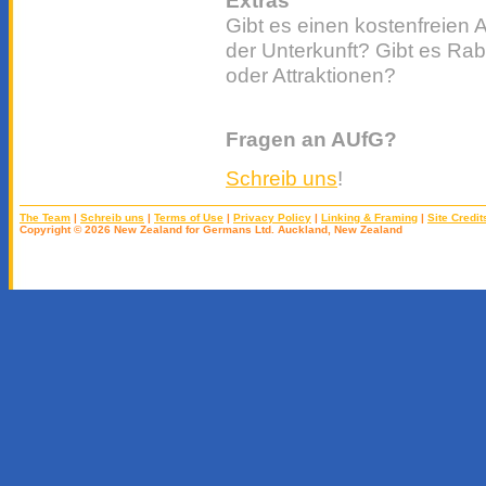
Extras
Gibt es einen kostenfreien
der Unterkunft? Gibt es Rab
oder Attraktionen?
Fragen an AUfG?
Schreib uns
!
The Team
|
Schreib uns
|
Terms of Use
|
Privacy Policy
|
Linking & Framing
|
Site Credit
Copyright © 2026 New Zealand for Germans Ltd. Auckland, New Zealand