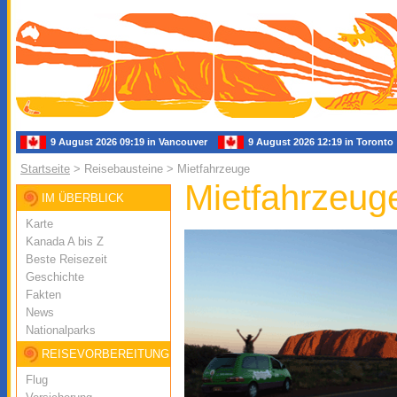
9 August 2026 09:19 in Vancouver
9 August 2026 12:19 in Toron
Startseite
> Reisebausteine > Mietfahrzeuge
Mietfahrzeug
IM ÜBERBLICK
Karte
Kanada A bis Z
Beste Reisezeit
Geschichte
Fakten
News
Nationalparks
REISEVORBEREITUNG
Flug