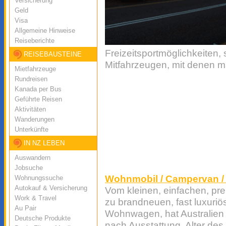
Versicherung
Geld
Visa
Allgemeine Hinweise
Reiseberichte
Freizeitsportmöglichkeiten
REISEBAUSTEINE
Mitfahrzeugen, mit denen 
Mietfahrzeuge
Rundreisen
Kanada per Bus
Geführte Reisen
Aktivitäten
Wanderungen
Unterkünfte
IN NZ LEBEN
Auswandern
Jobsuche
Wohnmobil / Campervan /
Wohnungssuche
Autokauf & Versicherung
Vom kleinen, einfachen, pr
Work & Travel
zu brandneuen, fast luxur
Au Pair
Wohnwagen, hat Australien a
Deutsche Produkte
nach Ausstattung, Alter de